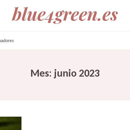
blue4green.es
nadores
Mes:
junio 2023