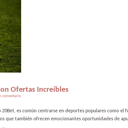
n Ofertas Increíbles
en
n comentario
Los
Deportes
o 20Bet, es común centrarse en deportes populares como el fút
Menos
dos que también ofrecen emocionantes oportunidades de ap
Conocidos
con
, …