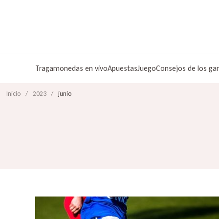
Tragamonedas en vivo
Apuestas
Juego
Consejos de los ga
Inicio
/
2023
/
junio