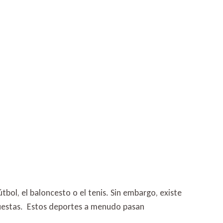
bol, el baloncesto o el tenis. Sin embargo, existe
uestas. Estos deportes a menudo pasan